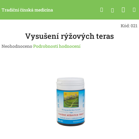
Přejít
Nák
Hledat
na
Přihlášen
Tradiční čínská medicína
obsah
koší
Kód:
021
Vysušení rýžových teras
Průměrné
Neohodnoceno
Podrobnosti hodnocení
hodnocení
produktu
je
0,0
z
5
hvězdiček.