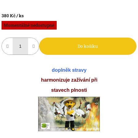
380 Kč
/ ks
Měrná
Momentálně nedostupné
cena:
Do košíku
doplněk stravy
harmonizuje zažívání při
stavech plnosti