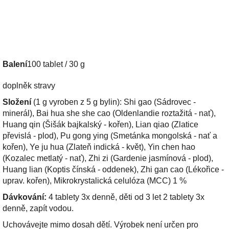
Balení
100 tablet / 30 g
doplněk stravy
Složení
(1 g vyroben z 5 g bylin): Shi gao (Sádrovec -
minerál), Bai hua she she cao (Oldenlandie roztažitá - nať),
Huang qin (Šišák bajkalský - kořen), Lian qiao (Zlatice
převislá - plod), Pu gong ying (Smetánka mongolská - nať a
kořen), Ye ju hua (Zlateň indická - květ), Yin chen hao
(Kozalec metlatý - nať), Zhi zi (Gardenie jasmínová - plod),
Huang lian (Koptis čínská - oddenek), Zhi gan cao (Lékořice -
uprav. kořen), Mikrokrystalická celulóza (MCC) 1 %
Dávkování:
4 tablety 3x denně, děti od 3 let 2 tablety 3x
denně, zapít vodou.
Uchovávejte mimo dosah dětí. Výrobek není určen pro