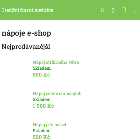
Přejít
Nák
Hledat
na
Přihlášen
Tradiční čínská medicína
obsah
koší
nápoje e-shop
Nejprodávanější
Nápoj stříbrného větru
Skladem
500 Kč
Nápoj sedmi statečných
Skladem
1 000 Kč
Nápoj pěti hvězd
Skladem
500 Kč