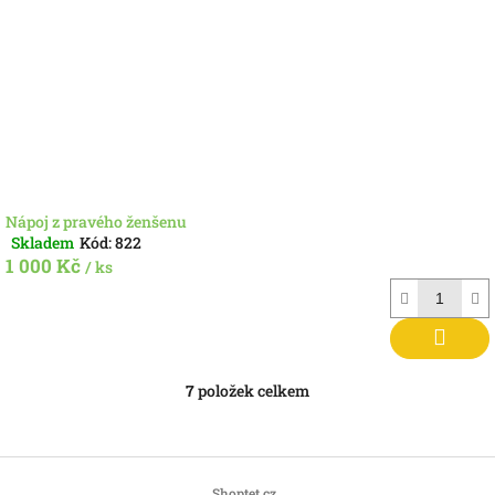
Nápoj z pravého ženšenu
Skladem
Kód:
822
Průměrné
1 000 Kč
hodnocení
/ ks
produktu
je
1,0
z
5
7
položek celkem
hvězdiček.
O
v
l
á
Z
d
á
Shoptet.cz