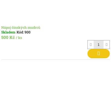
k
t
ů
Nápoj čínských mudrců
Skladem
Kód:
900
500 Kč
/ ks