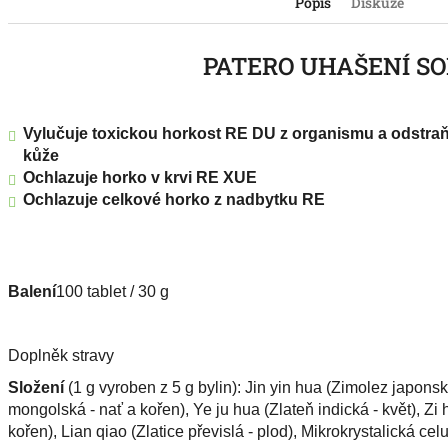
Popis
Diskuze
PATERO UHAŠENÍ S
Vylučuje toxickou horkost RE DU z organismu a odstraň
kůže
Ochlazuje horko v krvi RE XUE
Ochlazuje celkové horko z nadbytku RE
Balení
100 tablet / 30 g
Doplněk stravy
Složení
(1 g vyroben z 5 g bylin): Jin yin hua (Zimolez japons
mongolská - nať a kořen), Ye ju hua (Zlateň indická - květ), Zi h
kořen), Lian qiao (Zlatice převislá - plod), Mikrokrystalická c