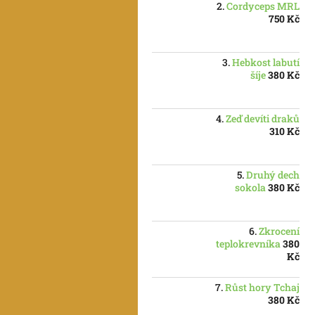
Cordyceps MRL
750 Kč
Hebkost labutí
šíje
380 Kč
Zeď devíti draků
310 Kč
Druhý dech
sokola
380 Kč
Zkrocení
teplokrevníka
380
Kč
Růst hory Tchaj
380 Kč