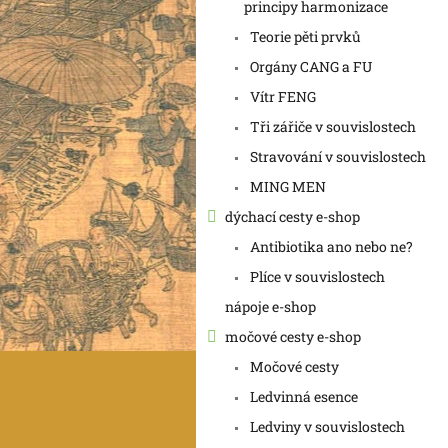
a
principy harmonizace
n
Teorie pěti prvků
e
Orgány CANG a FU
l
Vítr FENG
Tři zářiče v souvislostech
Stravování v souvislostech
MING MEN
dýchací cesty e-shop
Antibiotika ano nebo ne?
Plíce v souvislostech
nápoje e-shop
močové cesty e-shop
Močové cesty
Ledvinná esence
Ledviny v souvislostech