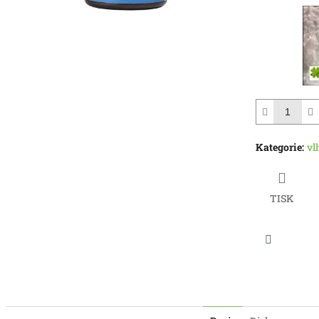
hvězdiček.
Kategorie
:
vl
TISK
Twitter