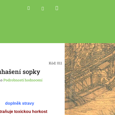
Nákupní
Hledat
Přihlášení
košík
Kód:
011
uhašení sopky
no
Podrobnosti hodnocení
doplněk stravy
traňuje toxickou horkost