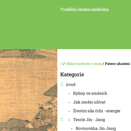
Přejít
na
Tradiční čínská medicína
obsah
Domů
/
vlhká horkost e-shop
/
Patero uhašení
P
Kategorie
Přeskočit
o
kategorie
s
úvod
t
Byliny ve směsích
r
a
Jak směsi užívat
n
Životní síla čchi - energie
n
í
Teorie Jin - Jang
p
Rovnováha Jin-Jang