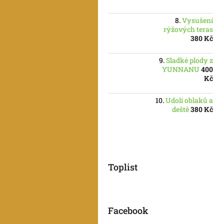
Vysušení
rýžových teras
380 Kč
Sladké plody z
YUNNANU
400
Kč
Udolí oblaků a
deště
380 Kč
Toplist
Facebook