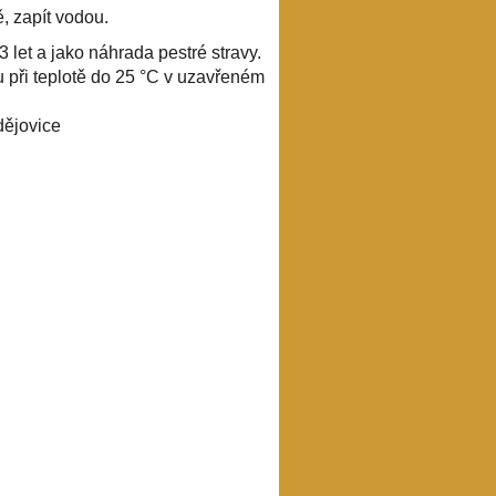
ě, zapít vodou.
 let a jako náhrada pestré stravy.
 při teplotě do 25 °C v uzavřeném
dějovice