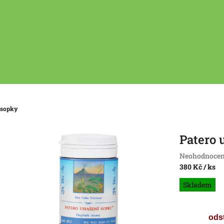
 sopky
Patero 
Průměrné
Neohodnoce
hodnocení
380 Kč
/ ks
produktu
Měrná
Skladem
je
cena:
0,0
z
5
ods