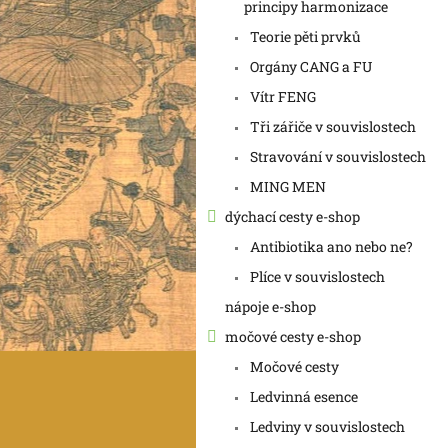
a
principy harmonizace
n
Teorie pěti prvků
e
Orgány CANG a FU
l
Vítr FENG
Tři zářiče v souvislostech
Stravování v souvislostech
MING MEN
dýchací cesty e-shop
Antibiotika ano nebo ne?
Plíce v souvislostech
nápoje e-shop
močové cesty e-shop
Močové cesty
Ledvinná esence
Ledviny v souvislostech