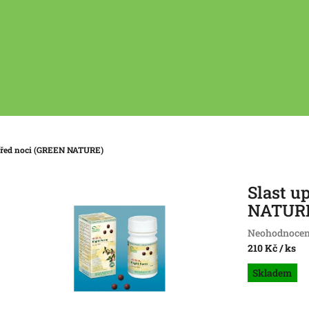
střed noci (GREEN NATURE)
Slast u
NATUR
Průměrné
Neohodnoce
hodnocení
210 Kč
/ ks
produktu
Měrná
Skladem
je
cena:
0,0
z