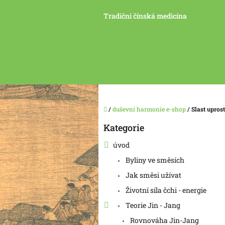
Přejít
na
Tradiční čínská medicína
obsah
Domů
/
duševní harmonie e-shop
/
Slast upro
P
Kategorie
Přeskočit
o
kategorie
s
úvod
t
Byliny ve směsích
r
a
Jak směsi užívat
n
Životní síla čchi - energie
n
í
Teorie Jin - Jang
p
Rovnováha Jin-Jang