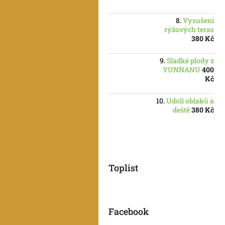
Vysušení
rýžových teras
380 Kč
Sladké plody z
YUNNANU
400
Kč
Udolí oblaků a
deště
380 Kč
Toplist
Facebook