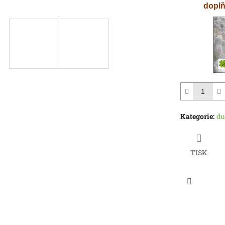
5
doplň
hvězdiček.
Kategorie
:
du
TISK
Twitter