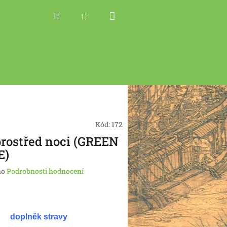
Nákupní
Hledat
Přihlášení
košík
Kód:
172
prostřed noci (GREEN
E)
no
Podrobnosti hodnocení
doplněk stravy