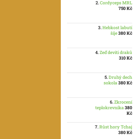
Cordyceps MRL
750 Kč
Hebkost labutí
šíje
380 Kč
Zeď devíti draků
310 Kč
Druhý dech
sokola
380 Kč
Zkrocení
teplokrevníka
380
Kč
Růst hory Tchaj
380 Kč