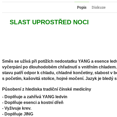
Popis
Diskuze
SLAST UPROSTŘED NOCI
Směs se užívá při potížích nedostatku YANG a esence ledv
vyčerpání po dlouhodobém chřadnutí s vnitřním chladem.
stavu patří odpor k chladu, chladné končetiny, slabost v 
s početím, kašovitá stolice, hojné močení. Jazyk je bledý
Působení z hlediska tradiční čínské medicíny
- Doplňuje a zahřívá YANG ledvin
- Doplňuje esenci a kostní dřeň
- Vyživuje krev.
- Doplňuje JING