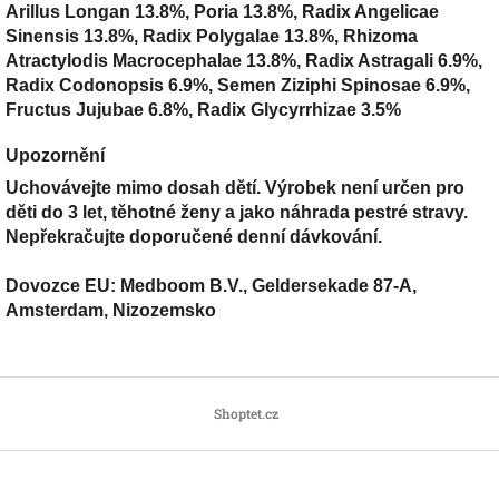
Arillus Longan 13.8%, Poria 13.8%, Radix Angelicae
Sinensis 13.8%, Radix Polygalae 13.8%, Rhizoma
Atractylodis Macrocephalae 13.8%, Radix Astragali 6.9%,
Radix Codonopsis 6.9%, Semen Ziziphi Spinosae 6.9%,
Fructus Jujubae 6.8%, Radix Glycyrrhizae 3.5%
Upozornění
Uchovávejte mimo dosah dětí. Výrobek není určen pro
děti do 3 let, těhotné ženy a jako náhrada pestré stravy.
Nepřekračujte doporučené denní dávkování.
Dovozce EU: Medboom B.V., Geldersekade 87-A,
Amsterdam, Nizozemsko
Z
á
Shoptet.cz
p
a
t