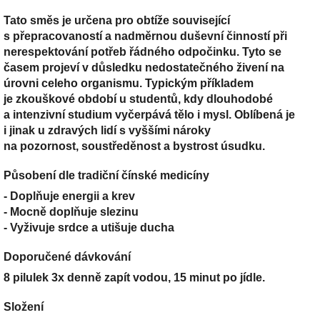
Tato směs je určena pro obtíže související
s přepracovaností a nadměrnou duševní činností při
nerespektování potřeb řádného odpočinku. Tyto se
časem projeví v důsledku nedostatečného živení na
úrovni celeho organismu. Typickým příkladem
je zkouškové období u studentů, kdy dlouhodobé
a intenzivní studium vyčerpává tělo i mysl. Oblíbená je
i jinak u zdravých lidí s vyššími nároky
na pozornost, soustředěnost a bystrost úsudku.
Působení dle tradiční čínské medicíny
- Doplňuje energii a krev
- Mocně doplňuje slezinu
- Vyživuje srdce a utišuje ducha
Doporučené dávkování
8 pilulek 3x denně zapít vodou, 15 minut po jídle.
Složení