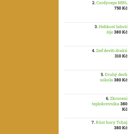
Cordyceps MRL
750 Kč
Hebkost labutí
šíje
380 Kč
Zeď devíti draků
310 Kč
Druhý dech
sokola
380 Kč
Zkrocení
teplokrevníka
380
Kč
Růst hory Tchaj
380 Kč