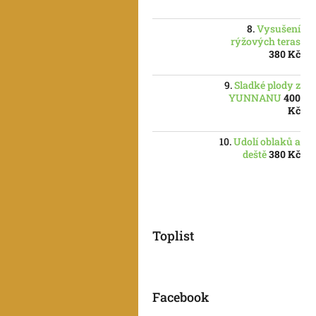
Vysušení
rýžových teras
380 Kč
Sladké plody z
YUNNANU
400
Kč
Udolí oblaků a
deště
380 Kč
Toplist
Facebook