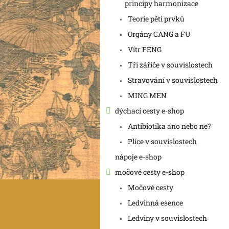
a
principy harmonizace
n
Teorie pěti prvků
e
Orgány CANG a FU
l
Vítr FENG
Tři zářiče v souvislostech
Stravování v souvislostech
MING MEN
dýchací cesty e-shop
Antibiotika ano nebo ne?
Plíce v souvislostech
nápoje e-shop
močové cesty e-shop
Močové cesty
Ledvinná esence
Ledviny v souvislostech