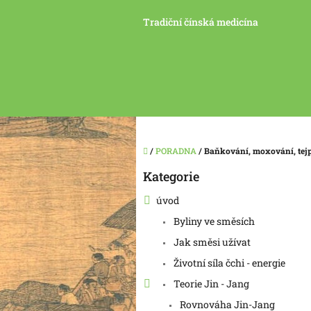
Přejít
na
Tradiční čínská medicína
obsah
Domů
/
PORADNA
/
Baňkování, moxování, tej
P
Kategorie
Přeskočit
o
kategorie
s
úvod
t
Byliny ve směsích
r
a
Jak směsi užívat
n
Životní síla čchi - energie
n
í
Teorie Jin - Jang
p
Rovnováha Jin-Jang