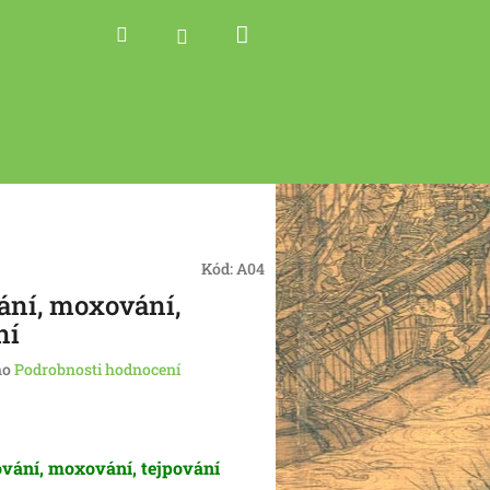
Nákupní
Hledat
Přihlášení
košík
Kód:
A04
ní, moxování,
ní
no
Podrobnosti hodnocení
vání, moxování, tejpování