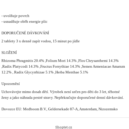
- uvolňuje povrch
- usnadňuje oběh energie plic
DOPORUČENÉ DÁVKOVÁNÍ
2 tablety 3 x denně zapít vodou, 15 minut po jídle
SLOŽENÍ
Rhizoma Phragmitis 20.4% ,Folium Mori 14.3% ,Flos Chrysanthemi 14.3%
,Radix Platycodi 14.3% ,Fructus Forsythiae 14.3% ,Semen Armeniacae Amarum
12.2% , Radix Glycyrrhizae 5.1% ,Herba Menthae 5.1%
Upozornění
Uchovávejte mimo dosah dětí. Výrobek není určen pro děti do 3 let, těhotné
ženy a jako náhrada pestré stravy. Nepřekračujte doporučené denní dávkování.
Dovozce EU: Medboom B.V., Geldersekade 87-A, Amsterdam, Nizozemsko
Z
á
Shoptet.cz