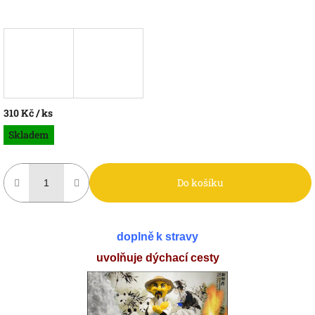
310 Kč
/ ks
Měrná
Skladem
cena:
Do košíku
doplně
k stravy
uvolňuje dýchací cesty